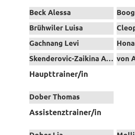
Beck Alessa
Boog
Brühwiler Luisa
Cleo
Gachnang Levi
Hona
Skenderovic-Zaikina Anita
von A
Haupttrainer/in
Dober Thomas
Assistenztrainer/in
Dober Lia
Molli